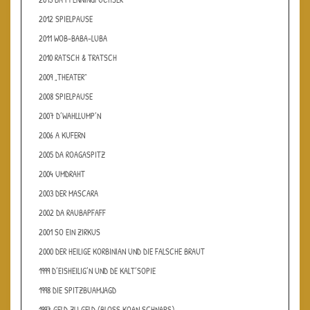
2012 SPIELPAUSE
2011 WOB-BABA-LUBA
2010 RATSCH & TRATSCH
2009 „THEATER“
2008 SPIELPAUSE
2007 D’WAHLLUMP’N
2006 A KUFERN
2005 DA ROAGASPITZ
2004 UMDRAHT
2003 DER MASCARA
2002 DA RAUBAPFAFF
2001 SO EIN ZIRKUS
2000 DER HEILIGE KORBINIAN UND DIE FALSCHE BRAUT
1999 D’EISHEILIG’N UND DE KALT’SOPIE
1998 DIE SPITZBUAMJAGD
1997 GELD ZU GELD (BLOSS KOAN SCHNAPS)